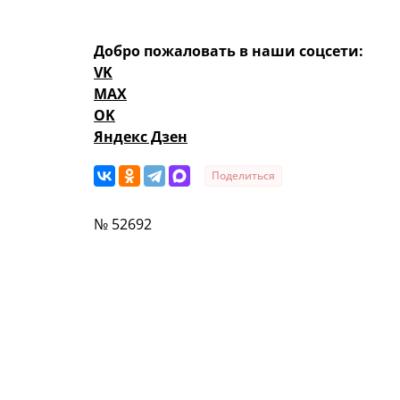
Добро пожаловать в наши соцсети:
VK
MAX
OK
Яндекс Дзен
Поделиться
№ 52692