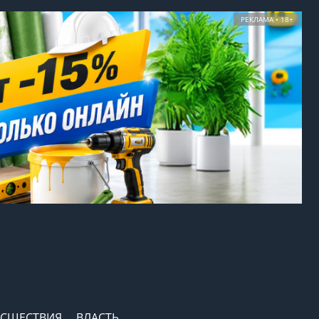
РЕКЛАМА • 18+
СШЕСТВИЯ
ВЛАСТЬ