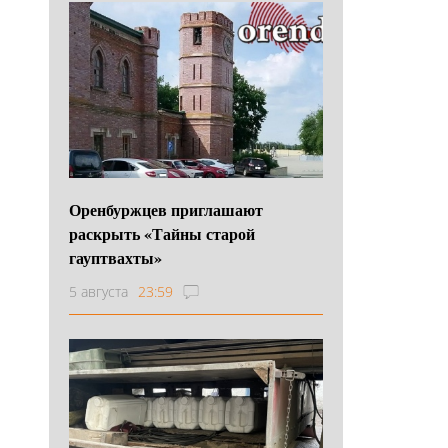
Оренбуржцев приглашают
раскрыть «Тайны старой
гауптвахты»
5 августа
23:59