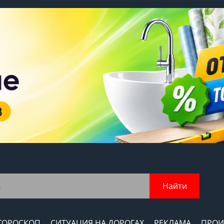
Найти
ГОРОСКОП
СИТУАЦИЯ НА ДОРОГАХ
РЕКЛАМА
ПРОИ