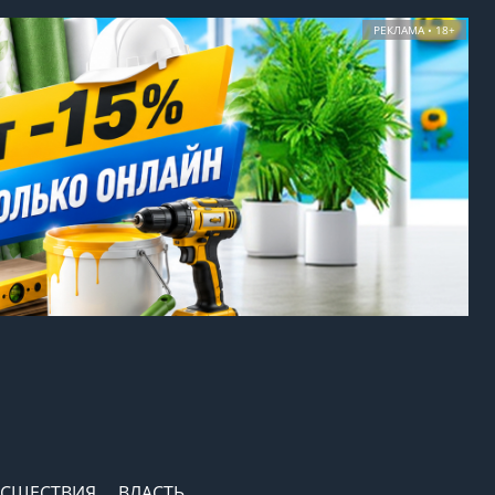
РЕКЛАМА • 18+
СШЕСТВИЯ
ВЛАСТЬ