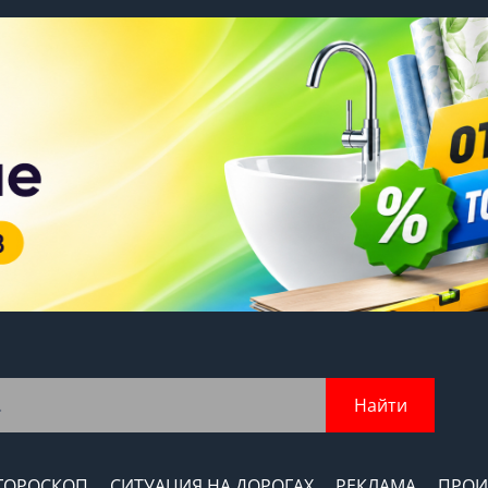
Найти
ГОРОСКОП
СИТУАЦИЯ НА ДОРОГАХ
РЕКЛАМА
ПРОИ