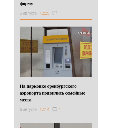
форму
6 августа
12:29
На парковке оренбургского
аэропорта появились семейные
места
6 августа
12:14
1