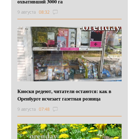
охвативший 3000 га
9 августа
08:32
Киоски редеют, читатели остаются: как в
Оренбурге исчезает газетная розница
9 августа
07:48