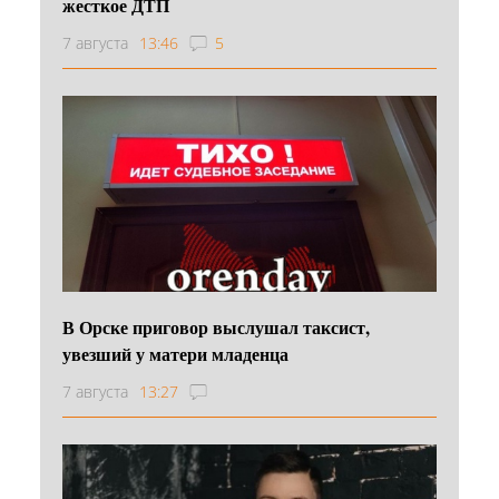
жесткое ДТП
7 августа
13:46
5
В Орске приговор выслушал таксист,
увезший у матери младенца
7 августа
13:27