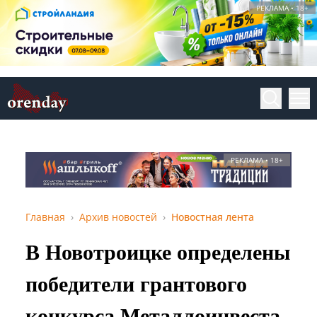
РЕКЛАМА • 18+
РЕКЛАМА • 18+
Главная
Архив новостей
Новостная лента
В Новотроицке определены
победители грантового
конкурса Металлоинвеста