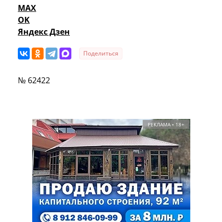
MAX
OK
Яндекс Дзен
Поделиться
№ 62422
РЕКЛАМА • 18+