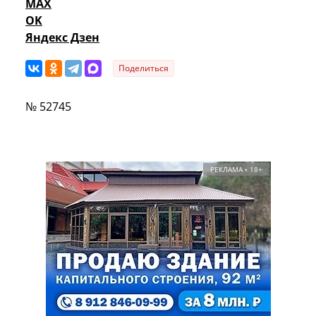
MAX
OK
Яндекс Дзен
Поделиться
№ 52745
РЕКЛАМА • 18+