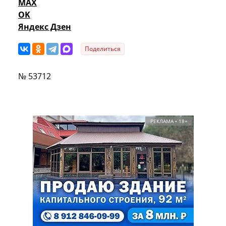
MAX
OK
Яндекс Дзен
Поделиться
№ 53712
РЕКЛАМА • 18+