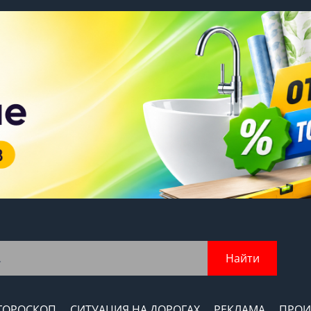
Найти
ГОРОСКОП
СИТУАЦИЯ НА ДОРОГАХ
РЕКЛАМА
ПРОИ