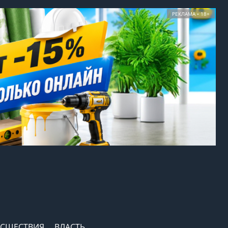
РЕКЛАМА • 18+
СШЕСТВИЯ
ВЛАСТЬ