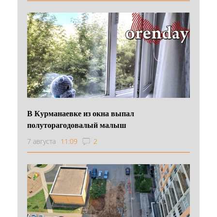
В Курманаевке из окна выпал
полуторагодовалый малыш
7 августа
11:09
2