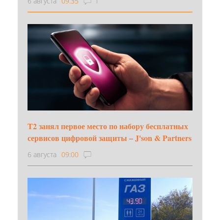
6 августа
09:35
1
Т2 занял первое место по набору бесплатных
сервисов цифровой защиты – J'son & Partners
6 августа
09:00