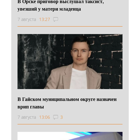
В Орске приговор выслушал таксист,
увезший у матери младенца
7 августа
13:27
В Гайском муниципальном округе назначен
врип главы
7 августа
13:06
3