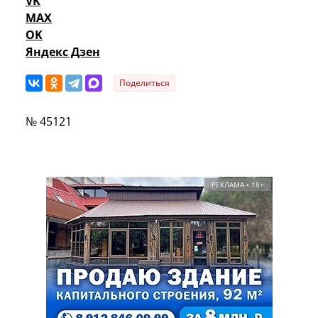
VK
MAX
OK
Яндекс Дзен
Поделиться
№ 45121
РЕКЛАМА • 18+