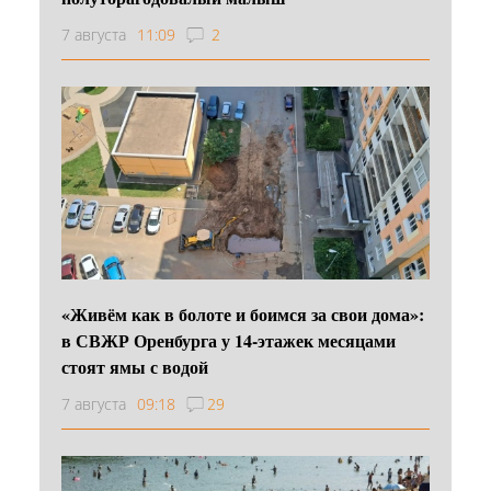
7 августа
11:09
2
«Живём как в болоте и боимся за свои дома»:
в СВЖР Оренбурга у 14-этажек месяцами
стоят ямы с водой
7 августа
09:18
29