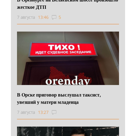
жесткое ДТП
7 августа
13:46
5
В Орске приговор выслушал таксист,
увезший у матери младенца
7 августа
13:27