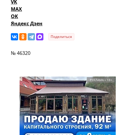
VK
MAX
OK
Яндекс Дзен
Поделиться
№ 46320
РЕКЛАМА • 18+