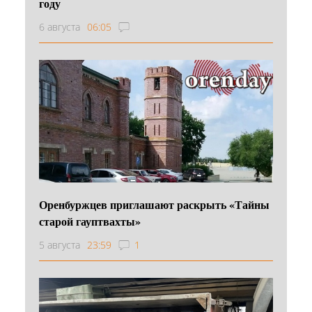
году
6 августа
06:05
Оренбуржцев приглашают раскрыть «Тайны
старой гауптвахты»
5 августа
23:59
1