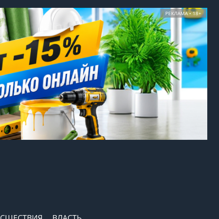
РЕКЛАМА • 18+
СШЕСТВИЯ
ВЛАСТЬ