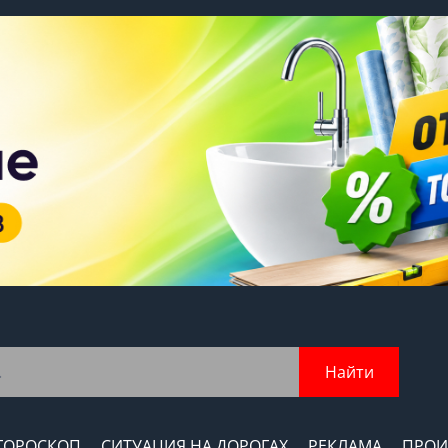
Найти
ГОРОСКОП
СИТУАЦИЯ НА ДОРОГАХ
РЕКЛАМА
ПРОИ