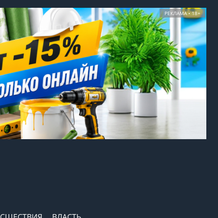
РЕКЛАМА • 18+
СШЕСТВИЯ
ВЛАСТЬ