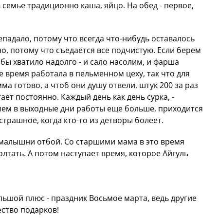
 семье традиционно каша, яйцо. На обед - первое,
епадало, потому что всегда что-нибудь оставалось
о, потому что съедается все подчистую. Если берем
бы хватило надолго - и сало насолим, и фарша
е время работала в пельменном цеху, так что для
ма готово, а чтоб они душу отвели, штук 200 за раз
ет постоянно. Каждый день как день сурка, -
чем в выходные дни работы еще больше, приходится
страшное, когда кто-то из детворы болеет.
ля малышни отбой. Со старшими мама в это время
олтать. А потом наступает время, которое Айгуль
льшой плюс - праздник Восьмое марта, ведь другие
ество подарков!