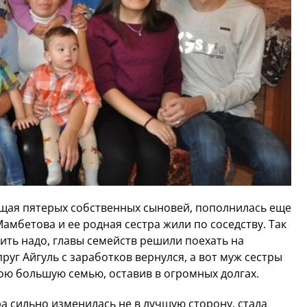
ющая пятерых собственных сыновей, пополнилась еще
амбетова и ее родная сестра жили по соседству. Так
мить надо, главы семейств решили поехать на
руг Айгуль с заработков вернулся, а вот муж сестры
вою большую семью, оставив в огромных долгах.
ра сильно изменилась не в лучшую сторону, стала