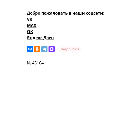
Добро пожаловать в наши соцсети:
VK
MAX
OK
Яндекс Дзен
Поделиться
№ 45164