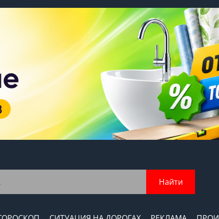
Найти
ГОРОСКОП
СИТУАЦИЯ НА ДОРОГАХ
РЕКЛАМА
ПРОИ