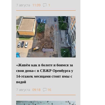
7 августа
11:09
1
«Живём как в болоте и боимся за
свои дома»: в СВЖР Оренбурга у
14-этажек месяцами стоят ямы с
водой
7 августа
09:18
16