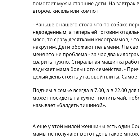
помогает муж и старшие дети. На завтрак в
второе, кисель или компот.
- Раньше с нашего стола что-то собаке пер
недоеденным, а теперь ей готовим отдельн
мясо, то сразу десятками килограммов, что
накрутим. Дети обожают пельмени. Я в сво
меня это не проблема - за час два килограм
сварить нужно. Стиральная машинка работа
вздыхает мама большого семейства. - При
целый день стоять у газовой плиты. Самое 
Подъем в семье всегда в 7.00, а в 22.00 д
может посидеть на кухне - попить чай, поб
называет «балдеть тишиной».
А еще у этой милой женщины есть один бо
мамы не получают в этот день такое множ