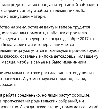
ишили родительских прав, а пятеро детей забрали в
к оформить опеку и забрать племянников. За
ей исчезнувшей матери.
ство на жену, оставил вахту и теперь трудится
односельчанам помогать, шабашки строителю-
ыв десять лет в декрете, когда в декабре 2017-го
а была уволиться и теперь занимается
лемянница уже учится в техникуме в районе (будет
1-м классах, остальные - пока детсадовцы, младшему
т месяца, чтобы в семье не было именинника.
причем мама нас тоже растила одна, отец ушел из
ь справилась. А уж мы с мужем подавно, - заряд
оражает.
я ребята средненько, но люди растут хорошие,
не пропускает ни родительских собраний, ни
 известно. А когда тяжко станет, помогает сельский