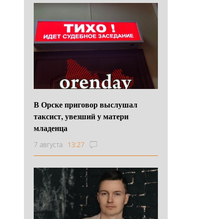
В Орске приговор выслушал
таксист, увезший у матери
младенца
7 августа
13:27