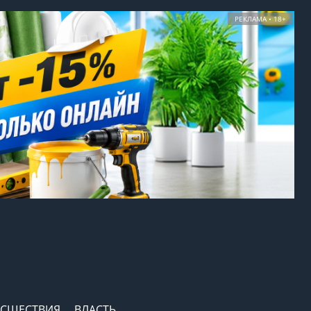
РЕКЛАМА • 18+
СШЕСТВИЯ
ВЛАСТЬ