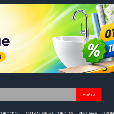
Найти
ГОРОСКОП
СИТУАЦИЯ НА ДОРОГАХ
РЕКЛАМА
ПРОИ