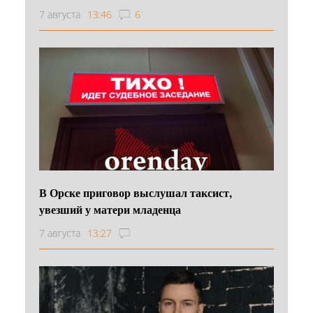
7 августа
13:46
6
В Орске приговор выслушал таксист,
увезший у матери младенца
7 августа
13:27