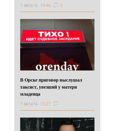
7 августа
13:46
5
В Орске приговор выслушал
таксист, увезший у матери
младенца
7 августа
13:27