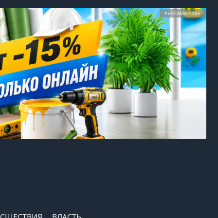
РЕКЛАМА • 18+
СШЕСТВИЯ
ВЛАСТЬ