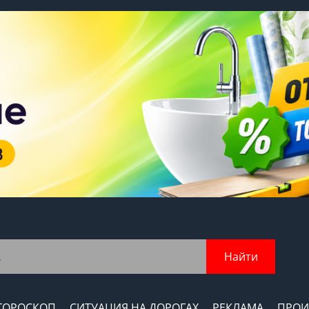
Найти
ГОРОСКОП
СИТУАЦИЯ НА ДОРОГАХ
РЕКЛАМА
ПРОИ