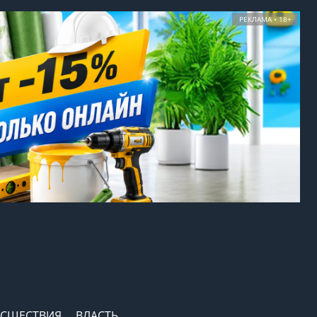
РЕКЛАМА • 18+
СШЕСТВИЯ
ВЛАСТЬ