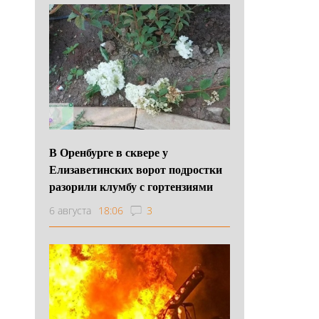
В Оренбурге в сквере у
Елизаветинских ворот подростки
разорили клумбу с гортензиями
6 августа
18:06
3