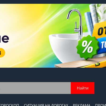
Найти
ГОРОСКОП
СИТУАЦИЯ НА ДОРОГАХ
РЕКЛАМА
ПРОИ