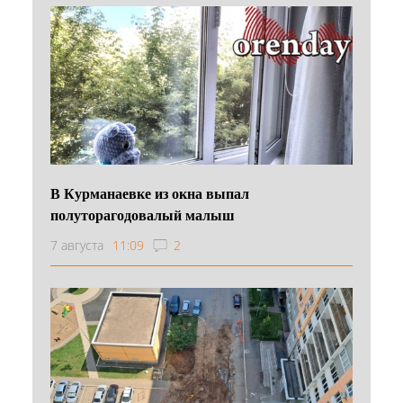
В Курманаевке из окна выпал
полуторагодовалый малыш
7 августа
11:09
2