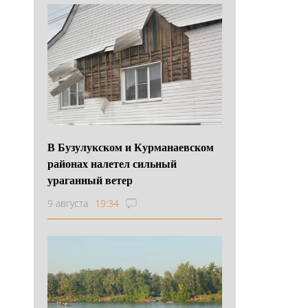
В Бузулукском и Курманаевском
районах налетел сильный
ураганный ветер
9 августа
19:34