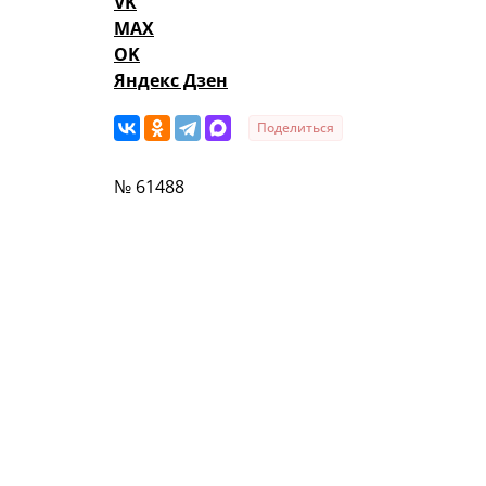
VK
MAX
OK
Яндекс Дзен
Поделиться
№ 61488