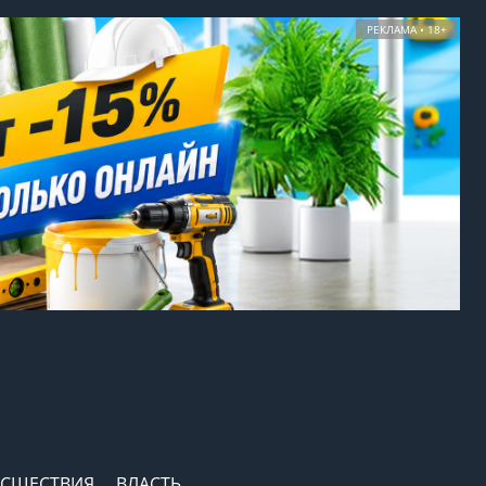
РЕКЛАМА • 18+
СШЕСТВИЯ
ВЛАСТЬ