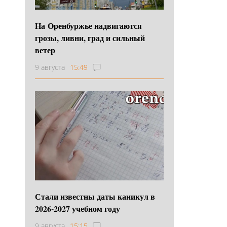
На Оренбуржье надвигаются
грозы, ливни, град и сильный
ветер
9 августа
15:49
Стали известны даты каникул в
2026-2027 учебном году
9 августа
15:15