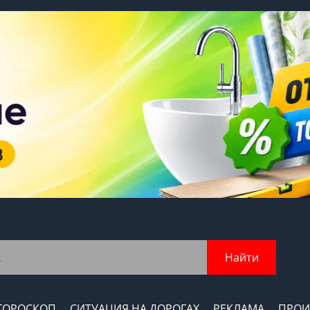
Найти
ГОРОСКОП
СИТУАЦИЯ НА ДОРОГАХ
РЕКЛАМА
ПРОИ