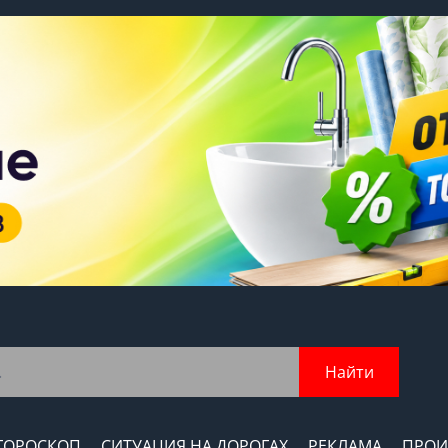
Найти
ГОРОСКОП
СИТУАЦИЯ НА ДОРОГАХ
РЕКЛАМА
ПРОИ