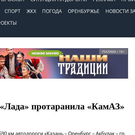
СПОРТ
ЖКХ
ПОГОДА
ОРЕНБУРЖЬЕ
НОВОСТИ З
РОЕКТЫ
РЕКЛАМА • 18+
 «Лада» протаранила «КамАЗ»
 690 км автодороги «Казань – Оренбург – Акбулак – гр.