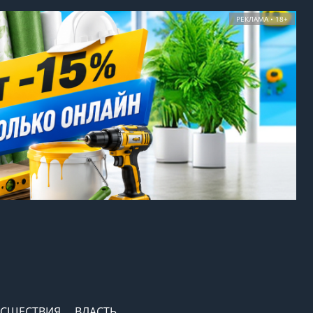
РЕКЛАМА • 18+
СШЕСТВИЯ
ВЛАСТЬ