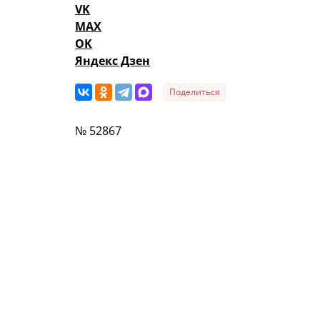
VK
MAX
OK
Яндекс Дзен
Поделиться
№ 52867