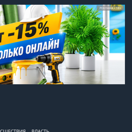
РЕКЛАМА • 18+
СШЕСТВИЯ
ВЛАСТЬ