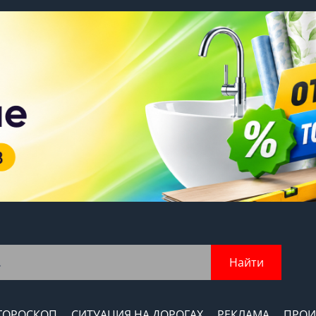
Найти
ГОРОСКОП
СИТУАЦИЯ НА ДОРОГАХ
РЕКЛАМА
ПРОИ