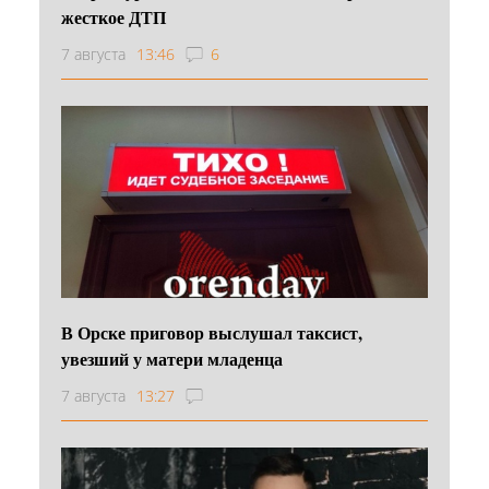
жесткое ДТП
7 августа
13:46
6
В Орске приговор выслушал таксист,
увезший у матери младенца
7 августа
13:27