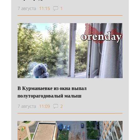
7 августа
11:15
1
В Курманаевке из окна выпал
полуторагодовалый малыш
7 августа
11:09
2