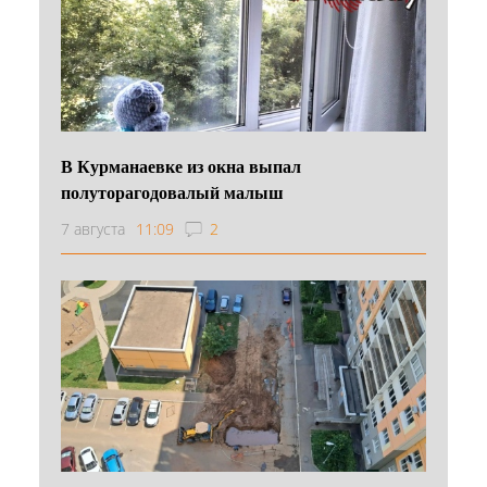
В Курманаевке из окна выпал
полуторагодовалый малыш
7 августа
11:09
2