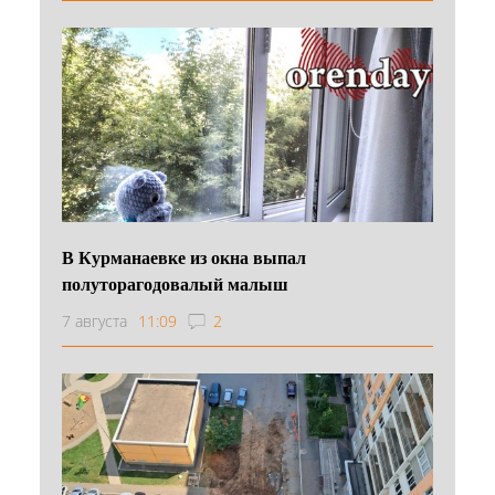
В Курманаевке из окна выпал
полуторагодовалый малыш
7 августа
11:09
2