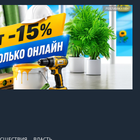
РЕКЛАМА • 18+
СШЕСТВИЯ
ВЛАСТЬ