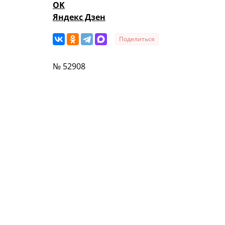
OK
Яндекс Дзен
Поделиться
№ 52908