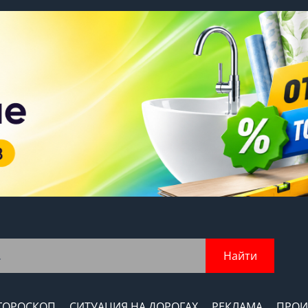
Найти
ГОРОСКОП
СИТУАЦИЯ НА ДОРОГАХ
РЕКЛАМА
ПРОИ