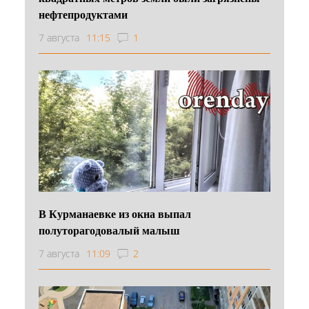
нефтепродуктами
7 августа
11:15
1
В Курманаевке из окна выпал
полуторагодовалый малыш
7 августа
11:09
2