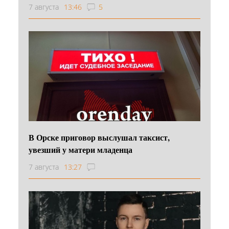
7 августа
13:46
5
В Орске приговор выслушал таксист,
увезший у матери младенца
7 августа
13:27