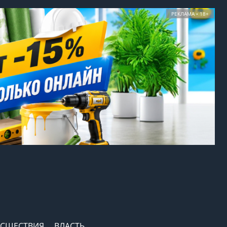
РЕКЛАМА • 18+
СШЕСТВИЯ
ВЛАСТЬ