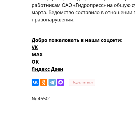
работникам ОАО «Гидропресс» на общую су
марта. Ведомство составило в отношении
правонарушении.
Добро пожаловать в наши соцсети:
VK
MAX
OK
Яндекс Дзен
Поделиться
№ 46501