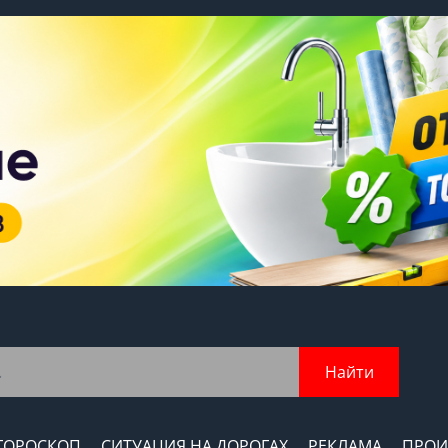
Найти
ГОРОСКОП
СИТУАЦИЯ НА ДОРОГАХ
РЕКЛАМА
ПРОИ