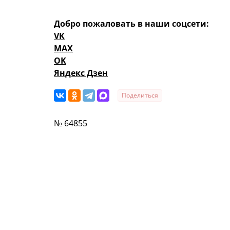
Добро пожаловать в наши соцсети:
VK
MAX
OK
Яндекс Дзен
Поделиться
№ 64855