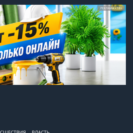
РЕКЛАМА • 18+
СШЕСТВИЯ
ВЛАСТЬ