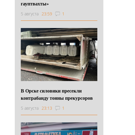
гауптвахты»
5 августа
23:59
1
В Орске силовики пресекли
контрабанду тонны прекурсоров
5 августа
23:13
1