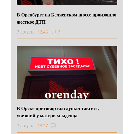
В Оренбурге на Беляевском шоссе произошло
жесткое ДТП
7 августа
13:46
7
В Орске приговор выслушал таксист,
увезший у матери младенца
7 августа
13:27