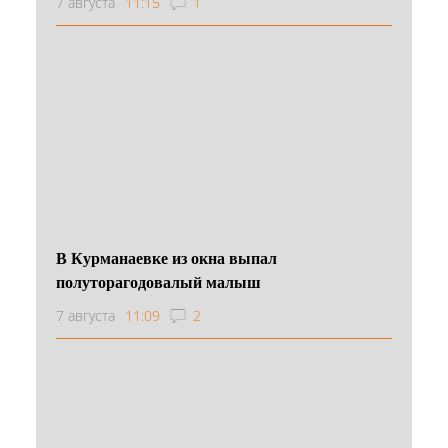
7 августа
11:15
1
В Курманаевке из окна выпал
полуторагодовалый малыш
7 августа
11:09
2