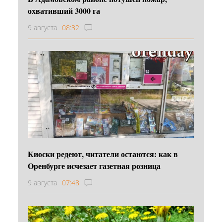
охвативший 3000 га
9 августа
08:32
Киоски редеют, читатели остаются: как в
Оренбурге исчезает газетная розница
9 августа
07:48