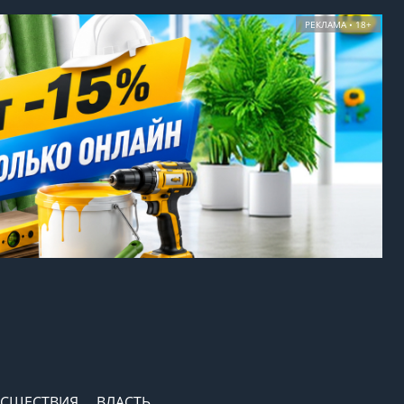
РЕКЛАМА • 18+
СШЕСТВИЯ
ВЛАСТЬ