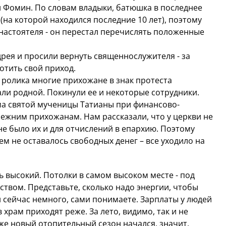
 Фомин. По словам владыки, батюшка в последнее
(на которой находился последние 10 лет), поэтому
настоятеля - он перестал перечислять положенные
рея и просили вернуть священнослужителя - за
лотить свой приход.
о ролика многие прихожане в знак протеста
али родной. Покинули ее и некоторые сотрудники.
а святой мученицы Татианы при финансово-
режним прихожанам. Нам рассказали, что у церкви не
 не было их и для отчислений в епархию. Поэтому
ем не оставалось свободных денег – все уходило на
нь высокий. Потолки в самом высоком месте - под
ством. Представьте, сколько надо энергии, чтобы
н сейчас немного, сами понимаете. Зарплаты у людей
 храм приходят реже. За лето, видимо, так и не
уже новый отопительный сезон начался, значит,