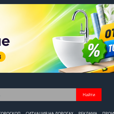
Найти
ГОРОСКОП
СИТУАЦИЯ НА ДОРОГАХ
РЕКЛАМА
ПРОИ