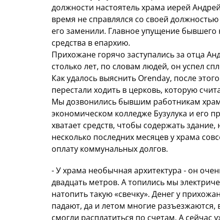
должности настоятель храма иерей Андрей
время не справлялся со своей должностью 
его заменили. Главное упущение бывшего 
средства в епархию.
Прихожане горячо заступались за отца Анд
столько лет, по словам людей, он успел сп
Как удалось выяснить Orenday, после этог
перестали ходить в церковь, которую счит
Мы дозвонились бывшим работникам храм
экономическом колледже Бузулука и его п
хватает средств, чтобы содержать здание,
несколько последних месяцев у храма совс
оплату коммунальных долгов.
- У храма необычная архитектура - он оче
двадцать метров. А топились мы электриче
натопить такую «свечку». Денег у прихожа
падают, да и летом многие разъезжаются, в
смогли расплатиться по счетам. А сейчас 