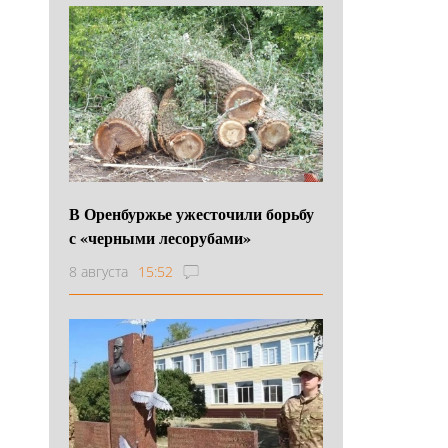
В Оренбуржье ужесточили борьбу
с «черными лесорубами»
8 августа
15:52