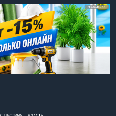
РЕКЛАМА • 18+
СШЕСТВИЯ
ВЛАСТЬ