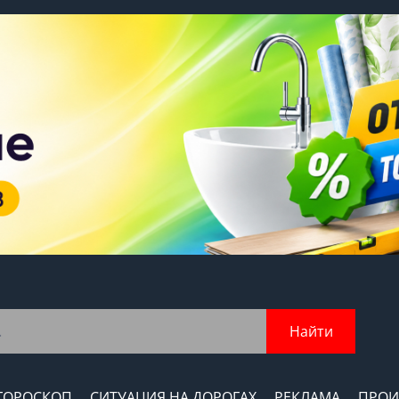
Найти
ГОРОСКОП
СИТУАЦИЯ НА ДОРОГАХ
РЕКЛАМА
ПРОИ