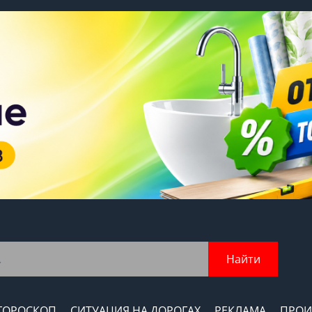
Найти
ГОРОСКОП
СИТУАЦИЯ НА ДОРОГАХ
РЕКЛАМА
ПРОИ