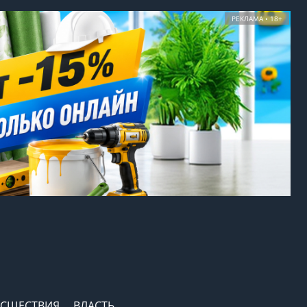
РЕКЛАМА • 18+
СШЕСТВИЯ
ВЛАСТЬ