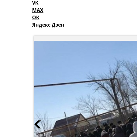
VK
MAX
OK
Яндекс Дзен