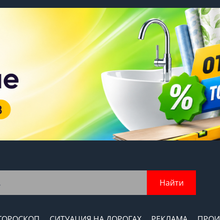
Найти
ГОРОСКОП
СИТУАЦИЯ НА ДОРОГАХ
РЕКЛАМА
ПРОИ