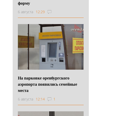
форму
6 августа
12:29
На парковке оренбургского
аэропорта появились семейные
места
6 августа
12:14
1