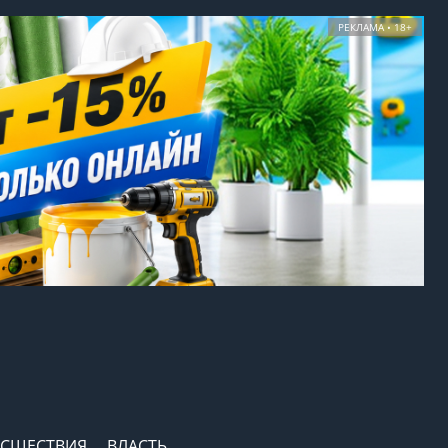
РЕКЛАМА • 18+
СШЕСТВИЯ
ВЛАСТЬ