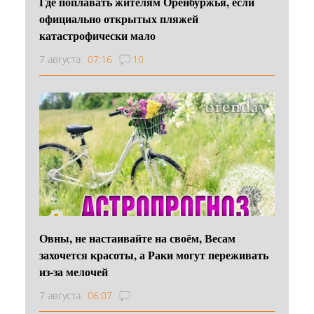
Где поплавать жителям Оренбуржья, если
официально открытых пляжей
катастрофически мало
7 августа
07:16
10
Овны, не настаивайте на своём, Весам
захочется красоты, а Раки могут переживать
из-за мелочей
7 августа
06:07