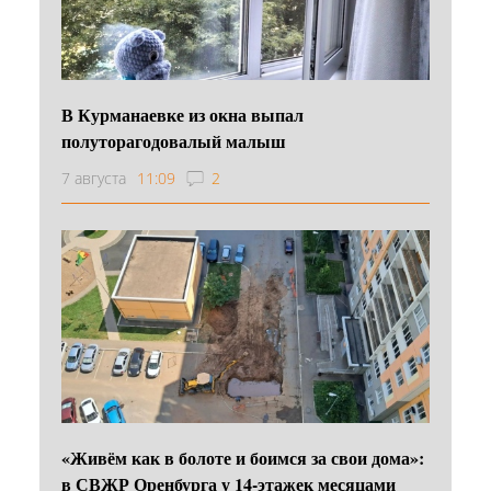
В Курманаевке из окна выпал
полуторагодовалый малыш
7 августа
11:09
2
«Живём как в болоте и боимся за свои дома»:
в СВЖР Оренбурга у 14-этажек месяцами