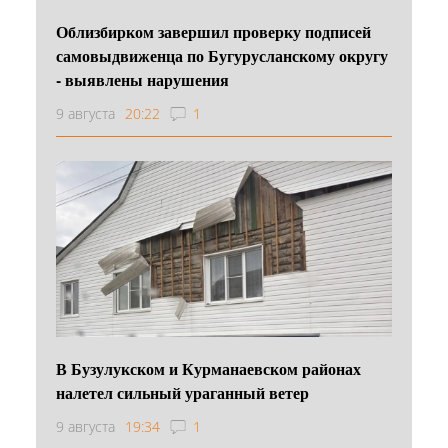
Облизбирком завершил проверку подписей
самовыдвиженца по Бугурусланскому округу
- выявлены нарушения
9 августа
20:22
1
В Бузулукском и Курманаевском районах
налетел сильный ураганный ветер
9 августа
19:34
1