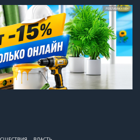
РЕКЛАМА • 18+
СШЕСТВИЯ
ВЛАСТЬ