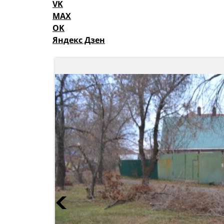
VK
MAX
OK
Яндекс Дзен