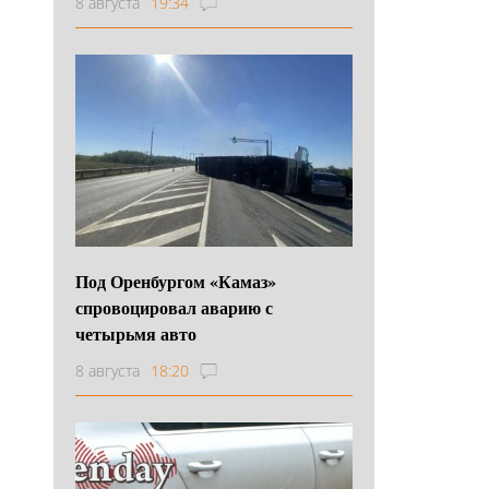
8 августа
19:34
Под Оренбургом «Камаз»
спровоцировал аварию с
четырьмя авто
8 августа
18:20