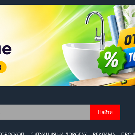
Найти
ГОРОСКОП
СИТУАЦИЯ НА ДОРОГАХ
РЕКЛАМА
ПРОИ