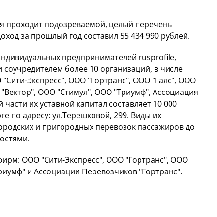
ая проходит подозреваемой, целый перечень
оход за прошлый год составил 55 434 990 рублей.
индивидуальных предпринимателей rusprofile,
 соучредителем более 10 организаций, в числе
 "Сити-Экспресс", ООО "Гортранс", ООО "Галс", ООО
 "Вектор", ООО "Стимул", ООО "Триумф", Ассоциация
 части их уставной капитал составляет 10 000
е по адресу: ул.Терешковой, 299. Виды их
ородских и пригородных перевозок пассажиров до
ностями.
фирм: ООО "Сити-Экспресс", ООО "Гортранс", ООО
Триумф" и Ассоциации Перевозчиков "Гортранс".