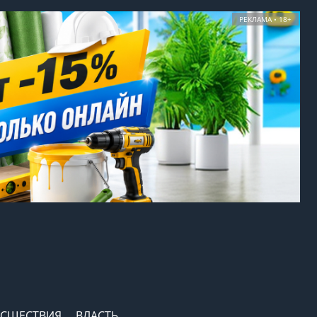
РЕКЛАМА • 18+
СШЕСТВИЯ
ВЛАСТЬ