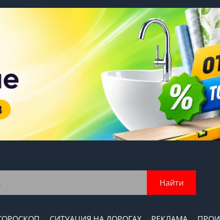
Найти
ГОРОСКОП
СИТУАЦИЯ НА ДОРОГАХ
РЕКЛАМА
ПРОИ