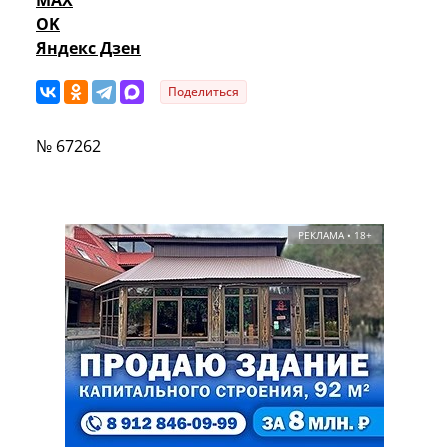
OK
Яндекс Дзен
Поделиться
№ 67262
РЕКЛАМА • 18+