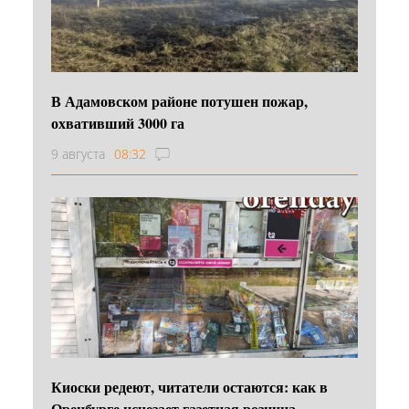
В Адамовском районе потушен пожар,
охвативший 3000 га
9 августа
08:32
Киоски редеют, читатели остаются: как в
Оренбурге исчезает газетная розница