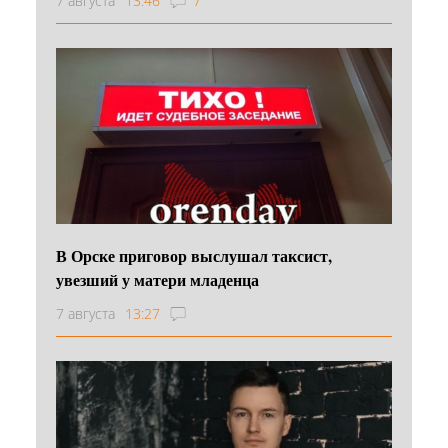
7 августа
13:46
7
В Орске приговор выслушал таксист,
увезший у матери младенца
7 августа
13:27